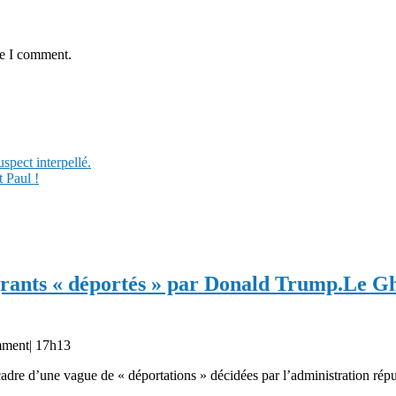
me I comment.
spect interpellé.
 Paul !
ants « déportés » par Donald Trump.
Le Gh
mment
|
17h13
cadre d’une vague de « déportations » décidées par l’administration rép