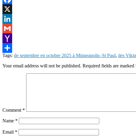
Facebook
X
LinkedIn
Gmail
Yahoo
Tags:
de septembre en octobre 2025 à Minneapolis–St Paul
,
des Vikin
Mail
Share
Your email address will not be published.
Required fields are marked
Comment
*
Name
*
Email
*