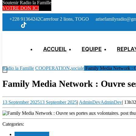
Soutenir Radio la Famille
VOTRE DON ICI
+228 91364242
Carrefour 2 lions, TOGO
arisefamilyradio@gm
ACCUEIL
EQUIPE
REPLA
Radio la Famille
COOPERATION
,
sociale
Family Media Network : Ou
Family Media Network : Ouvre ses
13 September 2025
13 September 2025
|
AdminDev
AdminDev
|
13h3
Categories:
COOPERATION