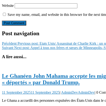
Website
Save my name, email, and website in this browser for the next ti
Post navigation
Précédent
Previous post:
Etats Unis/ Assassinat de Charlie Kirk : un su
Suivant
Next post:
Appel à tous nos frères et sœurs de Minneapolis–St
A lire aussi...
Le Ghanéen John Mahama accepte les migr
« déportés » par Donald Trump.
11 September 2025
11 September 2025
|
AdminDev
AdminDev
|
0 Co
Le Ghana a accueilli des personnes expulsées des États-Unis dans le 