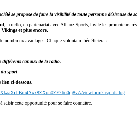
été se propose de faire la visibilité de toute personne désireuse de 
ul
, la radio, en partenariat avec Allianz Sports, invite les promoteurs r
Vikings et plus encore.
de nombreux avantages. Chaque volontaire bénéficiera :
s différents canaux de la radio.
e du sport
e lien ci-dessous.
EjXkaaXchBm4Axx8ZXpn0ZF7Iio0qj8vA/viewform?usp=dialog
saisir cette opportunité pour se faire connaître.