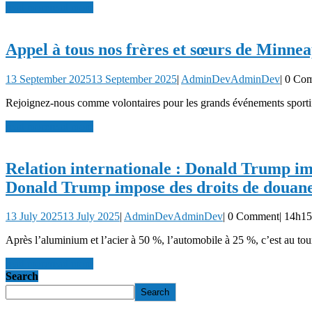
read more
read more
Appel à tous nos frères et sœurs de Minnea
13 September 2025
13 September 2025
|
AdminDev
AdminDev
|
0 Co
Rejoignez-nous comme volontaires pour les grands événements sportif
read more
read more
Relation internationale : Donald Trump im
Donald Trump impose des droits de douane
13 July 2025
13 July 2025
|
AdminDev
AdminDev
|
0 Comment
|
14h15
Après l’aluminium et l’acier à 50 %, l’automobile à 25 %, c’est au tou
read more
read more
Search
Search