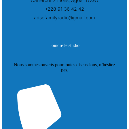
Carrefour 2 Lions, Agoè, TOGO
+228 91 36 42 42
arisefamilyradio@gmail.com
Joindre le studio
Nous sommes ouverts pour toutes discussions, n’hésitez
pas.