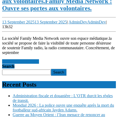
aux volontaires.
Family Media Network :
Ouvre ses portes aux volontaires.
13 September 2025
13 September 2025
|
AdminDev
AdminDev
|
13h32
La société Family Media Network ouvre son espace médiatique.la
société se propose de faire la visibilité de toute personne désireuse
de soutenir Family radio, la radio communautaire. Concrètement, de
septembre
en savoir +
en savoir +
Search
Search
Recent Posts
Administration fiscale et douanière : L’OTR durcit les règles
de transit.
Mondial 2026 : La police ouvre une enquête après la mort du
footballeur sud-africain Jayden Adams.
Guerre au Moyen Orient : l’Iran menace de renoncer au