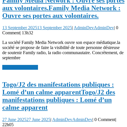
Family Media Network : Ouvre ses portes
aux volontaires.
Family Media Network :
Ouvre ses portes aux volontaires.
13 September 2025
13 September 2025
|
AdminDev
AdminDev
|
0
Comment
|
13h32
La société Family Media Network ouvre son espace médiatique.la
société se propose de faire la visibilité de toute personne désireuse
de soutenir Family radio, la radio communautaire. Concrètement, de
septembre
read more
read more
Togo/J2 des manifestations publiques :
Lomé d’un calme apparent
Togo/J2 des
manifestations publiques : Lomé d’un
calme apparent
27 June 2025
27 June 2025
|
AdminDev
AdminDev
|
0 Comment
|
22h05