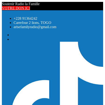
Soutenir Radio la Famille
VOTRE DON ICI
+228 91364242
Carrefour 2 lions, TOGO
arisefamilyradio@gmail.com