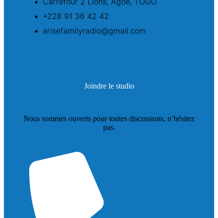
Carrefour 2 Lions, Agoè, TOGO
+228 91 36 42 42
arisefamilyradio@gmail.com
Joindre le studio
Nous sommes ouverts pour toutes discussions, n’hésitez
pas.