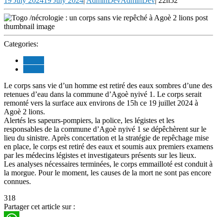
19 July 2024
19 July 2024
|
AdminDev
AdminDev
|
22h52
Categories:
sociale
sociale
Le corps sans vie d’un homme est retiré des eaux sombres d’une des
retenues d’eau dans la commune d’Agoè nyivé 1. Le corps serait
remonté vers la surface aux environs de 15h ce 19 juillet 2024 à
Agoè 2 lions.
Alertés les sapeurs-pompiers, la police, les légistes et les
responsables de la commune d’Agoè nyivé 1 se dépêchèrent sur le
lieu du sinistre. Après concertation et la stratégie de repêchage mise
en place, le corps est retiré des eaux et soumis aux premiers examens
par les médecins légistes et investigateurs présents sur les lieux.
Les analyses nécessaires terminées, le corps emmailloté est conduit à
la morgue. Pour le moment, les causes de la mort ne sont pas encore
connues.
318
Partager cet article sur :