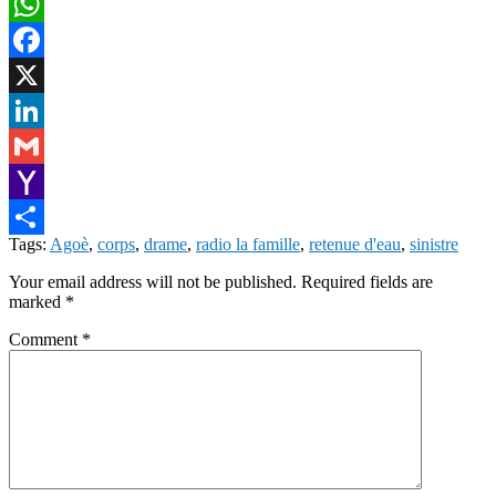
WhatsApp
Facebook
X
LinkedIn
Gmail
Yahoo
Tags:
Agoè
,
corps
,
drame
,
radio la famille
,
retenue d'eau
,
sinistre
Mail
Share
Your email address will not be published.
Required fields are
marked
*
Comment
*