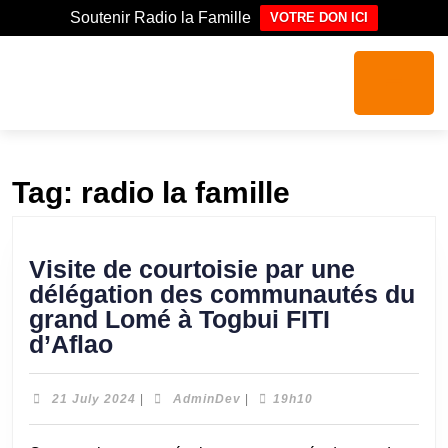
Soutenir Radio la Famille
VOTRE DON ICI
Tag:
radio la famille
Visite de courtoisie par une
délégation des communautés du
grand Lomé à Togbui FITI
d’Aflao
21 July 2024
|
AdminDev
|
19h10