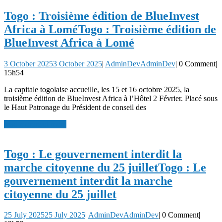
Togo : Troisième édition de BlueInvest
Africa à Lomé
Togo : Troisième édition de
BlueInvest Africa à Lomé
3 October 2025
3 October 2025
|
AdminDev
AdminDev
|
0 Comment
|
15h54
La capitale togolaise accueille, les 15 et 16 octobre 2025, la
troisième édition de BlueInvest Africa à l’Hôtel 2 Février. Placé sous
le Haut Patronage du Président de conseil des
read more
read more
Togo : Le gouvernement interdit la
marche citoyenne du 25 juillet
Togo : Le
gouvernement interdit la marche
citoyenne du 25 juillet
25 July 2025
25 July 2025
|
AdminDev
AdminDev
|
0 Comment
|