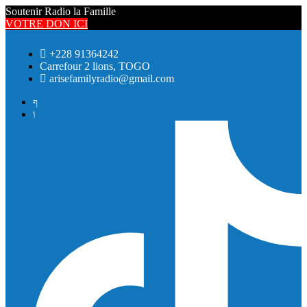
Soutenir Radio la Famille
VOTRE DON ICI
+228 91364242
Carrefour 2 lions, TOGO
arisefamilyradio@gmail.com