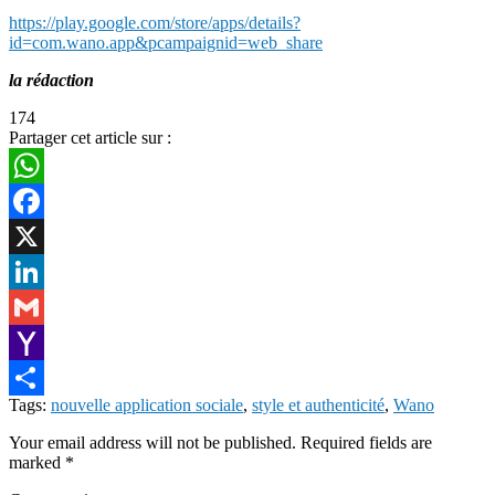
https://play.google.com/store/apps/details?
id=com.wano.app&pcampaignid=web_share
la rédaction
174
Partager cet article sur :
WhatsApp
Facebook
X
LinkedIn
Gmail
Yahoo
Tags:
nouvelle application sociale
,
style et authenticité
,
Wano
Mail
Share
Your email address will not be published.
Required fields are
marked
*