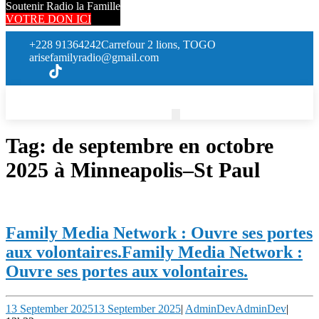
Soutenir Radio la Famille
VOTRE DON ICI
+228 91364242
Carrefour 2 lions, TOGO
arisefamilyradio@gmail.com
Tag:
de septembre en octobre
2025 à Minneapolis–St Paul
Family Media Network : Ouvre ses portes
aux volontaires.
Family Media Network :
Ouvre ses portes aux volontaires.
13 September 2025
13 September 2025
|
AdminDev
AdminDev
|