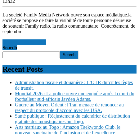
13h32
La société Family Media Network ouvre son espace médiatique.la
société se propose de faire la visibilité de toute personne désireuse
de soutenir Family radio, la radio communautaire. Concrètement, de
septembre
en savoir +
en savoir +
Search
Search
Recent Posts
Administration fiscale et douanière : L’OTR durcit les règles
de transit.
Mondial 2026 : La police ouvre une enquête après la mort du
footballeur sud-africain Jayden Adams.
Guerre au Moyen Orient : l’Iran menace de renoncer au
respect du protocole d’accord avec les USA.
Santé publique : Réajustement du calendrier de distribution
gratuite des moustiquaires au Togo.
Arts martiaux au Togo : Amazon Taekwondo Club, le
nouveau sanctuaire de l’inclusion et de l’excellence.