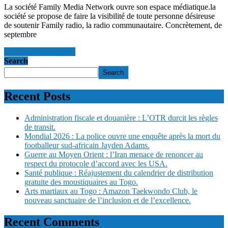
La société Family Media Network ouvre son espace médiatique.la
société se propose de faire la visibilité de toute personne désireuse
de soutenir Family radio, la radio communautaire. Concrètement, de
septembre
en savoir +
en savoir +
Search
Search
Recent Posts
Administration fiscale et douanière : L’OTR durcit les règles
de transit.
Mondial 2026 : La police ouvre une enquête après la mort du
footballeur sud-africain Jayden Adams.
Guerre au Moyen Orient : l’Iran menace de renoncer au
respect du protocole d’accord avec les USA.
Santé publique : Réajustement du calendrier de distribution
gratuite des moustiquaires au Togo.
Arts martiaux au Togo : Amazon Taekwondo Club, le
nouveau sanctuaire de l’inclusion et de l’excellence.
Recent Comments