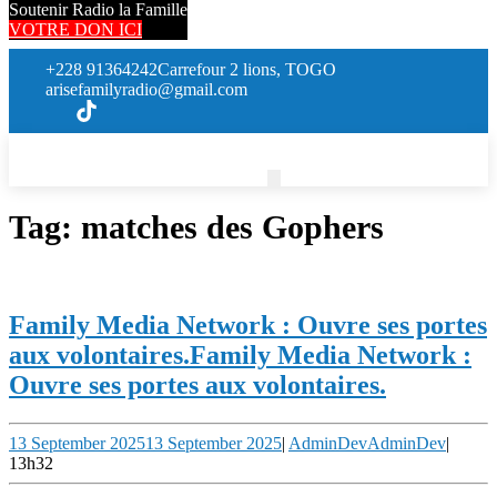
Soutenir Radio la Famille
VOTRE DON ICI
+228 91364242
Carrefour 2 lions, TOGO
arisefamilyradio@gmail.com
Tag:
matches des Gophers
Family Media Network : Ouvre ses portes
aux volontaires.
Family Media Network :
Ouvre ses portes aux volontaires.
13 September 2025
13 September 2025
|
AdminDev
AdminDev
|
13h32