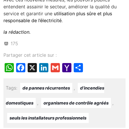
entendent assainir le secteur, améliorer la qualité du
service et garantir une
utilisation plus sûre et plus
responsable de l’électricité
.
la rédaction.
175
Partager cet article sur :
W
F
X
Li
G
Y
S
h
a
n
m
a
h
at
c
k
ail
h
ar
Tags:
,
de pannes récurrentes
d’incendies
s
e
e
o
e
A
b
dI
o
,
,
domestiques
organismes de contrôle agréés
p
o
n
M
seuls les installateurs professionnels
p
o
ail