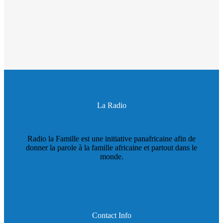
La Radio
Radio la Famille est une initiative panafricaine afin de
donner la parole à la famille africaine et partout dans le
monde.
Contact Info