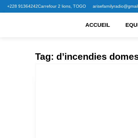
+228 91364242
Carrefour 2 lions, TOGO
arisefamilyradio@gmai
ACCUEIL
EQU
Tag:
d’incendies domes