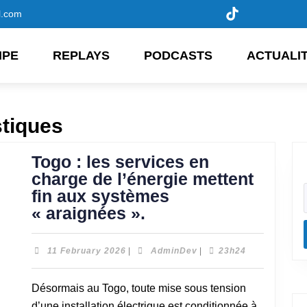
l.com
IPE
REPLAYS
PODCASTS
ACTUALI
tiques
Togo : les services en
charge de l’énergie mettent
fin aux systèmes
« araignées ».
11 February 2026
|
AdminDev
|
23h24
Désormais au Togo, toute mise sous tension
d’une installation électrique est conditionnée à