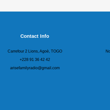
Contact Info
Carrefour 2 Lions, Agoè, TOGO
No
+228 91 36 42 42
arisefamilyradio@gmail.com