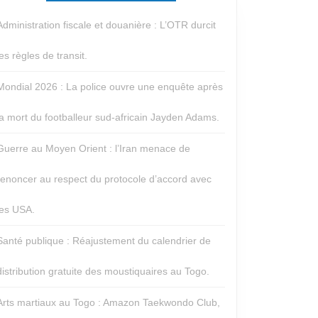
Administration fiscale et douanière : L’OTR durcit
les règles de transit.
Mondial 2026 : La police ouvre une enquête après
la mort du footballeur sud-africain Jayden Adams.
Guerre au Moyen Orient : l’Iran menace de
renoncer au respect du protocole d’accord avec
les USA.
Santé publique : Réajustement du calendrier de
distribution gratuite des moustiquaires au Togo.
Arts martiaux au Togo : Amazon Taekwondo Club,