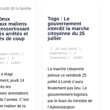
Togo : Le
 Deux
gouvernement
aux maliens
interdit la marche
ressortissant
citoyenne du 25
is arrêtés et
juillet
és de coup
.
25 July 2025
|
AdminDev
|
0
August 2025
|
Comment
|
13h53
ev
|
0
nt
|
13h07
La marche citoyenne
prévue ce vendredi 25
ement, jeudi 14
juillet à Lomé n’aura
rès les
finalement pas lieu. Le
ses arrestations
gouvernement togolais,
de l’armée. C’est
par le biais du ministre de
tre malien de la
l’Administration