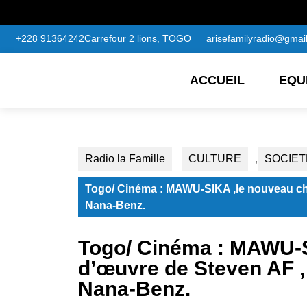
+228 91364242
Carrefour 2 lions, TOGO
arisefamilyradio@gmai
ACCUEIL
EQU
Radio la Famille
CULTURE
,
SOCIET
Togo/ Cinéma : MAWU‑SIKA ,le nouveau c
Nana‑Benz.
Togo/ Cinéma : MAWU‑S
d’œuvre de Steven AF 
Nana‑Benz.