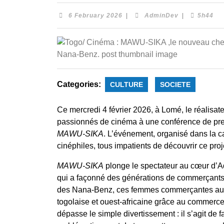
6 February 2026
|
AdminDev
|
5h44
Categories:
CULTURE
SOCIETE
Ce
mercredi 4 février 2026
, à
Lomé
, le réalisa
passionnés de cinéma à une
conférence de pres
MAWU‑SIKA
. L’événement, organisé dans la cap
cinéphiles, tous impatients de découvrir ce proje
MAWU‑SIKA
plonge le spectateur au cœur d’
A
qui a façonné des générations de commerçants. À
des
Nana‑Benz
, ces femmes commerçantes au
togolaise et ouest-africaine grâce au commerce
dépasse le simple divertissement : il s’agit de
f