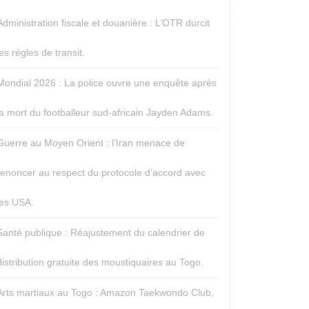
Administration fiscale et douanière : L’OTR durcit
les règles de transit.
Mondial 2026 : La police ouvre une enquête après
la mort du footballeur sud-africain Jayden Adams.
Guerre au Moyen Orient : l’Iran menace de
renoncer au respect du protocole d’accord avec
les USA.
Santé publique : Réajustement du calendrier de
distribution gratuite des moustiquaires au Togo.
Arts martiaux au Togo : Amazon Taekwondo Club,