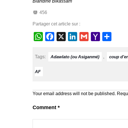
Blandine Bikassam
456
Partager cet article sur :
W
F
X
Li
G
Y
S
h
a
n
m
a
h
at
c
k
ail
h
ar
Tags:
Adawlato (ou Asiganmé)
,
coup d’e
s
e
e
o
e
A
b
dI
o
AF
p
o
n
M
p
o
ail
Your email address will not be published.
Requi
k
Comment
*