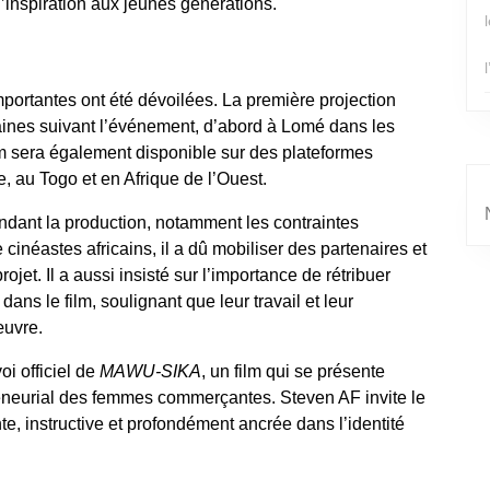
inspiration aux jeunes générations.
mportantes ont été dévoilées. La
première projection
ines suivant l’événement, d’abord à
Lomé dans les
film sera également disponible sur des
plateformes
ge, au Togo et en Afrique de l’Ouest.
ndant la production
, notamment les
contraintes
néastes africains, il a dû mobiliser des partenaires et
rojet. Il a aussi insisté sur l’importance de
rétribuer
dans le film, soulignant que leur travail et leur
œuvre.
i officiel de
MAWU‑SIKA
, un film qui se présente
repreneurial des femmes commerçantes
. Steven AF invite le
e, instructive et profondément ancrée dans l’identité