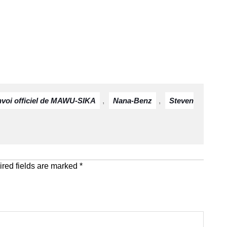
nvoi officiel de MAWU‑SIKA
,
Nana‑Benz
,
Steven
red fields are marked
*