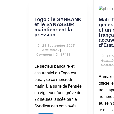
Togo : le SYNBANK
Mali:
et le SYNASSUR
génér
maintiennent la
et un 
pression.
frança
accus
d’Etat
24 September 2025
|
AdminDev
|
0
Comment
|
17h38
15 
AdminD
Comme
Le secteur bancaire et
assurantiel du Togo est
Bamako a réagi
paralysé ce mercredi
officiell
matin à la suite de l’entrée
aout, ap
en vigueur d’une grève de
nombreu
72 heures lancée par le
au sein 
Syndicat des employés
le minis