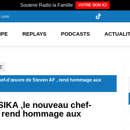
Soutenir Radio la Famille
VOTRE DON ICI
l.com
IPE
REPLAYS
PODCASTS
ACTUALI
E
hef-d’œuvre de Steven AF , rend hommage aux
IKA ,le nouveau chef-
, rend hommage aux