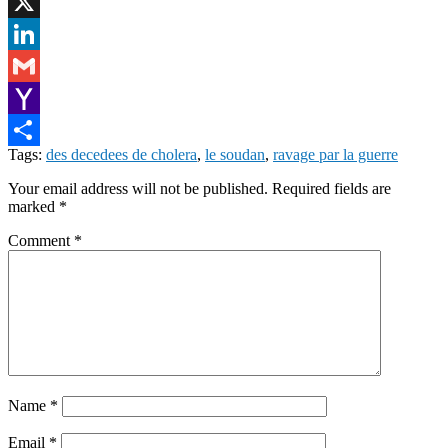
Facebook
X
LinkedIn
Gmail
Yahoo
Tags:
des decedees de cholera
,
le soudan
,
ravage par la guerre
Mail
Share
Your email address will not be published.
Required fields are
marked
*
Comment
*
Name
*
Email
*