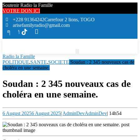
Soutenir Radio la Famille
VOTRE DON ICI
+228 91364242
Carrefour 2 lions, TOGO
arisefamilyradio@gmail.com
Radio la Famille
POLITIQUE
,
SANTE
,
SOCIETE
Soudan : 2 345 nouveaux cas de
choléra en une semaine.
Soudan : 2 345 nouveaux cas de
choléra en une semaine.
6 August 2025
6 August 2025
|
AdminDev
AdminDev
|
14h54