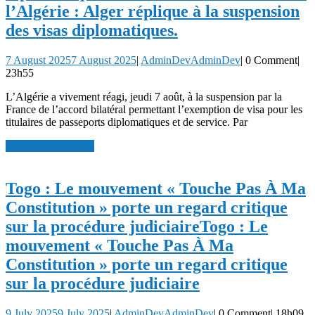
l’Algérie : Alger réplique à la suspension
des visas diplomatiques.
7 August 2025
7 August 2025
|
AdminDev
AdminDev
|
0 Comment
|
23h55
L’Algérie a vivement réagi, jeudi 7 août, à la suspension par la
France de l’accord bilatéral permettant l’exemption de visa pour les
titulaires de passeports diplomatiques et de service. Par
read more
read more
Togo : Le mouvement « Touche Pas À Ma
Constitution » porte un regard critique
sur la procédure judiciaire
Togo : Le
mouvement « Touche Pas À Ma
Constitution » porte un regard critique
sur la procédure judiciaire
9 July 2025
9 July 2025
|
AdminDev
AdminDev
|
0 Comment
|
18h09