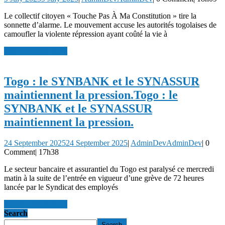
Le collectif citoyen « Touche Pas À Ma Constitution » tire la
sonnette d’alarme. Le mouvement accuse les autorités togolaises de
camoufler la violente répression ayant coûté la vie à
read more
read more
Togo : le SYNBANK et le SYNASSUR
maintiennent la pression.
Togo : le
SYNBANK et le SYNASSUR
maintiennent la pression.
24 September 2025
24 September 2025
|
AdminDev
AdminDev
|
0
Comment
|
17h38
Le secteur bancaire et assurantiel du Togo est paralysé ce mercredi
matin à la suite de l’entrée en vigueur d’une grève de 72 heures
lancée par le Syndicat des employés
read more
read more
Search
Search