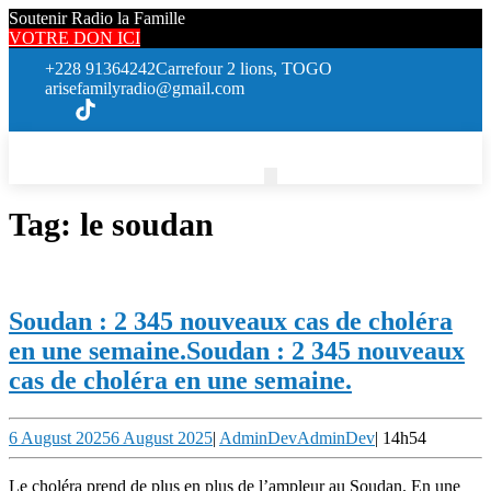
Soutenir Radio la Famille
VOTRE DON ICI
+228 91364242
Carrefour 2 lions, TOGO
arisefamilyradio@gmail.com
Tag:
le soudan
Soudan : 2 345 nouveaux cas de choléra
en une semaine.
Soudan : 2 345 nouveaux
cas de choléra en une semaine.
6 August 2025
6 August 2025
|
AdminDev
AdminDev
|
14h54
Le choléra prend de plus en plus de l’ampleur au Soudan. En une