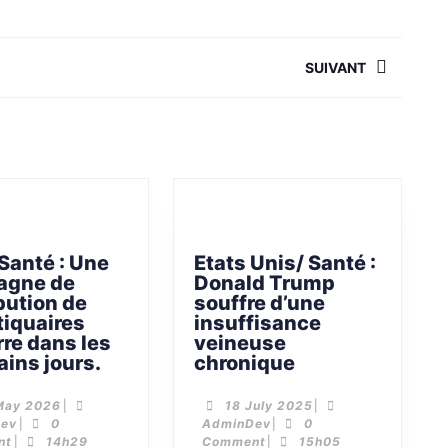
SUIVANT
Santé : Une
Etats Unis/ Santé :
agne de
Donald Trump
bution de
souffre d’une
iquaires
insuffisance
re dans les
veineuse
ains jours.
chronique
May 2026
|
18 July 2025
|
Dev
|
0
AdminDev
|
0
nt
|
14h29
Comment
|
15h05