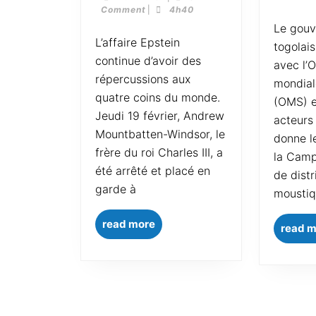
Comment
|
4h40
Le gouvernement
L’affaire Epstein
togolais
continue d’avoir des
avec l’
répercussions aux
mondial
quatre coins du monde.
(OMS) e
Jeudi 19 février, Andrew
acteurs 
Mountbatten-Windsor, le
donne l
frère du roi Charles III, a
la Camp
été arrêté et placé en
de distr
garde à
moustiq
read more
read 