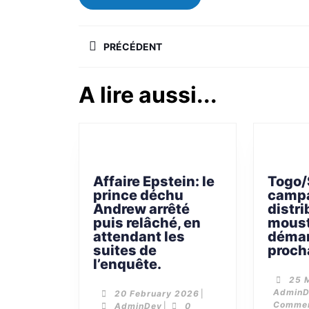
PRÉCÉDENT
A lire aussi...
Affaire Epstein: le
Togo/
prince déchu
camp
Andrew arrêté
distri
puis relâché, en
moust
attendant les
démar
suites de
proch
l’enquête.
25 
Admin
20 February 2026
|
Comme
AdminDev
|
0