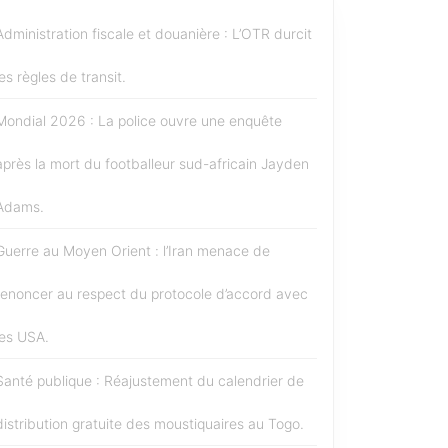
Administration fiscale et douanière : L’OTR durcit
les règles de transit.
Mondial 2026 : La police ouvre une enquête
après la mort du footballeur sud-africain Jayden
Adams.
Guerre au Moyen Orient : l’Iran menace de
renoncer au respect du protocole d’accord avec
les USA.
Santé publique : Réajustement du calendrier de
distribution gratuite des moustiquaires au Togo.