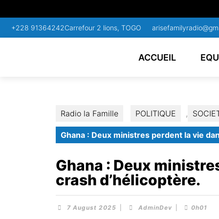
+228 91364242
Carrefour 2 lions, TOGO
arisefamilyradio@gm
ACCUEIL
EQU
Radio la Famille
POLITIQUE
,
SOCIE
Ghana : Deux ministres perdent la vie dan
Ghana : Deux ministres
crash d’hélicoptère.
7 August 2025
|
AdminDev
|
0h01