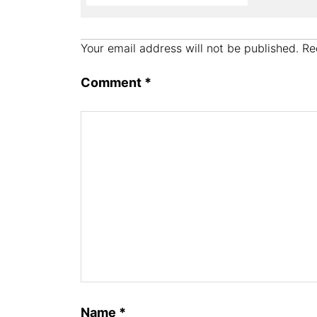
p
o
n
M
p
o
ail
Your email address will not be published.
Re
k
Comment
*
Name
*