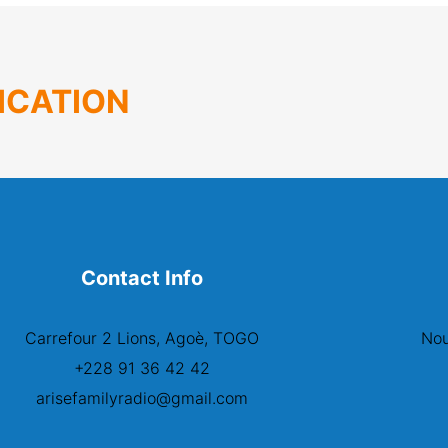
ICATION
Contact Info
Carrefour 2 Lions, Agoè, TOGO
Nou
+228 91 36 42 42
arisefamilyradio@gmail.com