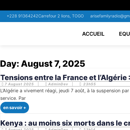
+228 91364242
Carrefour 2 lions, TOGO
arisefamilyradio@gm
ACCUEIL
EQU
Day:
August 7, 2025
Tensions entre la France et l’Algérie
7 August 2025
|
AdminDev
|
23h55
L’Algérie a vivement réagi, jeudi 7 août, à la suspension par la France de l’accord bilatéral permettant l’exemption de visa pour les titulaires de passeports diplomatiques et de
service. Par
en savoir +
Kenya : au moins six morts dans le c
7 August 2025
|
AdminDev
|
23h14