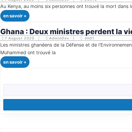
Au Kenya, au moins six personnes ont trouvé la mort dans 
en savoir +
Ghana : Deux ministres perdent la vi
7 August 2025
|
AdminDev
|
0h01
Les ministres ghanéens de la Défense et de l’Environnement tués dans un accident d’hélicoptère ce 6 août, a annoncé la présidence. Edward Omane Boamah et Ibrahim Murtala
Muhammed ont trouvé la
en savoir +