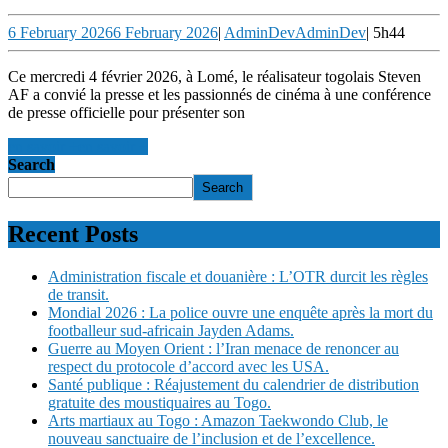
6 February 2026
6 February 2026
|
AdminDev
AdminDev
|
5h44
Ce mercredi 4 février 2026, à Lomé, le réalisateur togolais Steven
AF a convié la presse et les passionnés de cinéma à une conférence
de presse officielle pour présenter son
en savoir +
en savoir +
Search
Search
Recent Posts
Administration fiscale et douanière : L’OTR durcit les règles
de transit.
Mondial 2026 : La police ouvre une enquête après la mort du
footballeur sud-africain Jayden Adams.
Guerre au Moyen Orient : l’Iran menace de renoncer au
respect du protocole d’accord avec les USA.
Santé publique : Réajustement du calendrier de distribution
gratuite des moustiquaires au Togo.
Arts martiaux au Togo : Amazon Taekwondo Club, le
nouveau sanctuaire de l’inclusion et de l’excellence.