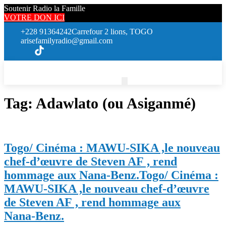
Soutenir Radio la Famille
VOTRE DON ICI
+228 91364242
Carrefour 2 lions, TOGO
arisefamilyradio@gmail.com
Tag:
Adawlato (ou Asiganmé)
Togo/ Cinéma : MAWU‑SIKA ,le nouveau
chef-d’œuvre de Steven AF , rend
hommage aux Nana‑Benz.
Togo/ Cinéma :
MAWU‑SIKA ,le nouveau chef-d’œuvre
de Steven AF , rend hommage aux
Nana‑Benz.