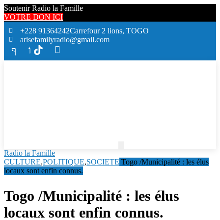
Soutenir Radio la Famille
VOTRE DON ICI
+228 91364242
Carrefour 2 lions, TOGO
arisefamilyradio@gmail.com
Radio la Famille
CULTURE
,
POLITIQUE
,
SOCIETE
Togo /Municipalité : les élus
locaux sont enfin connus.
Togo /Municipalité : les élus
locaux sont enfin connus.