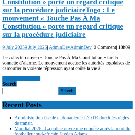
Constitution » porte un regard critique
sur la procédure judiciaire
Togo : Le
mouvement « Touche Pas À Ma
Constitution » porte un regard critique
sur la procédure judiciaire
9 July 2025
9 July 2025
|
AdminDev
AdminDev
|
0 Comment
|
18h09
Le collectif citoyen « Touche Pas À Ma Constitution » tire la
sonnette d’alarme. Le mouvement accuse les autorités togolaises de
camoufler la violente répression ayant coûté la vie à
read more
read more
Search
Search
Recent Posts
Administration fiscale et douanière : L’OTR durcit les règles
de transit.
Mondial 2026 : La police ouvre une enquête après la mort du
footballeur sud-africain Jayden Adams.