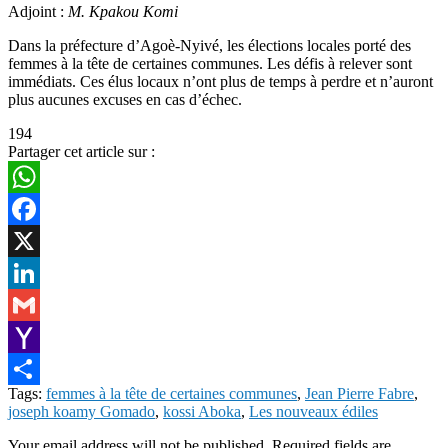
Adjoint :
M. Kpakou Komi
Dans la préfecture d’Agoè-Nyivé, les élections locales porté des
femmes à la tête de certaines communes. Les défis à relever sont
immédiats. Ces élus locaux n’ont plus de temps à perdre et n’auront
plus aucunes excuses en cas d’échec.
194
Partager cet article sur :
WhatsApp
Facebook
X
LinkedIn
Gmail
Yahoo
Tags:
femmes à la tête de certaines communes
,
Jean Pierre Fabre
,
Mail
Share
joseph koamy Gomado
,
kossi Aboka
,
Les nouveaux édiles
Your email address will not be published.
Required fields are