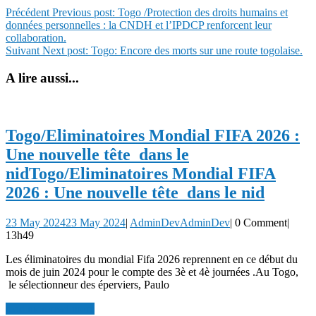
Précédent
Previous post:
Togo /Protection des droits humains et
données personnelles : la CNDH et l’IPDCP renforcent leur
collaboration.
Suivant
Next post:
Togo: Encore des morts sur une route togolaise.
A lire aussi...
Togo/Eliminatoires Mondial FIFA 2026 :
Une nouvelle tête dans le
nid
Togo/Eliminatoires Mondial FIFA
2026 : Une nouvelle tête dans le nid
23 May 2024
23 May 2024
|
AdminDev
AdminDev
|
0 Comment
|
13h49
Les éliminatoires du mondial Fifa 2026 reprennent en ce début du
mois de juin 2024 pour le compte des 3è et 4è journées .Au Togo,
le sélectionneur des éperviers, Paulo
read more
read more