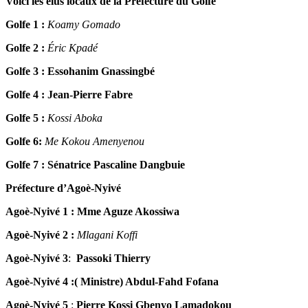
Voici les élus locaux de la
Préfecture du Golfe
Golfe 1 :
Koamy Gomado
Golfe 2 :
Éric Kpadé
Golfe 3 :
Essohanim Gnassingbé
Golfe 4 :
Jean-Pierre Fabre
Golfe 5 :
Kossi Aboka
Golfe
6:
Me Kokou Amenyenou
Golfe 7 :
Sénatrice Pascaline Dangbuie
Préfecture d’Agoè-Nyivé
Agoè-Nyivé 1 :
Mme Aguze Akossiwa
Agoè-Nyivé 2 :
Mlagani Koffi
Agoè-Nyivé
3
:
Passoki Thierry
Agoè-Nyivé 4 :
(
Ministre) Abdul-Fahd Fofana
Agoè-Nyivé 5
:
Pierre Kossi Gbenyo Lamadokou