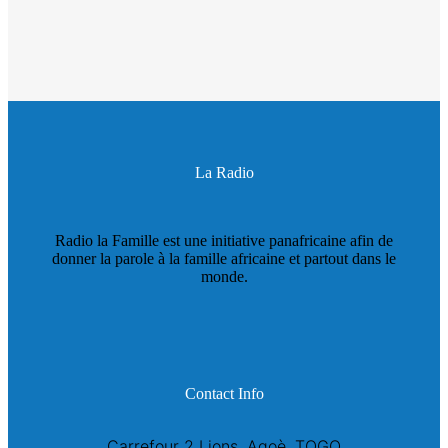
La Radio
Radio la Famille est une initiative panafricaine afin de
donner la parole à la famille africaine et partout dans le
monde.
Contact Info
Carrefour 2 Lions, Agoè, TOGO