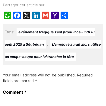
Partager cet article sur :
W
F
X
Li
G
Y
S
h
a
n
m
a
h
at
c
k
ail
h
ar
Tags:
événement tragique s’est produit ce lundi 18
s
e
e
o
e
A
b
dI
o
,
août 2025 à Ségbégan
L’employé aurait alors utilisé
p
o
n
M
un coupe-coupe pour lui trancher la tête
p
o
ail
k
Your email address will not be published.
Required
fields are marked
*
Comment
*