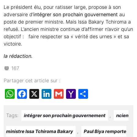
Le président élu, pour ratisser large, propose à son
adversaire d’
intégrer son prochain gouvernement
au
poste de premier ministre. Mais Issa Bakary Tchiroma a
refusé. L’ancien ministre continue d’affirmer n’avoir qu’un
objectif : faire respecter sa « vérité des urnes » et sa
victoire.
la rédaction.
167
Partager cet article sur :
W
F
X
Li
G
Y
S
h
a
n
m
a
h
at
c
k
ail
h
ar
Tags:
,
intégrer son prochain gouvernement
ncien
s
e
e
o
e
A
b
dI
o
,
ministre Issa Tchiroma Bakary
Paul Biya remporte