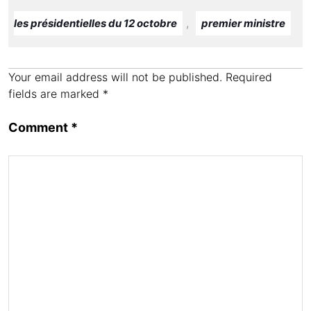
p
o
n
M
,
les présidentielles du 12 octobre
premier ministre
p
o
ail
k
Your email address will not be published.
Required
fields are marked
*
Comment
*