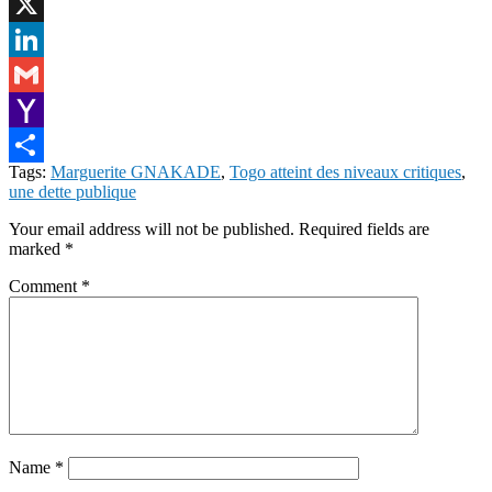
Facebook
X
LinkedIn
Gmail
Yahoo
Tags:
Marguerite GNAKADE
,
Togo atteint des niveaux critiques
,
Mail
Share
une dette publique
Your email address will not be published.
Required fields are
marked
*
Comment
*
Name
*