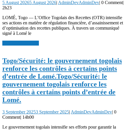
5 August 2026
5 August 2026
|
AdminDev
AdminDev
|
0 Comment
|
2h23
LOMÉ, Togo — L’Office Togolais des Recettes (OTR) intensifie
ses actions en matière de régulation financière, d’assainissement et
d’optimisation des recettes publiques. À travers un communiqué
signé à Lomé le
read more
read more
Togo/Sécurité: le gouvernement togolais
renforce les contrôles à certains points
d’entrée de Lomé.
Togo/Sécurité: le
gouvernement togolais renforce les
contrôles à certains points d’entrée de
Lomé.
3 September 2025
3 September 2025
|
AdminDev
AdminDev
|
0
Comment
|
14h00
Le gouvernement togolais intensifie ses efforts pour garantir la