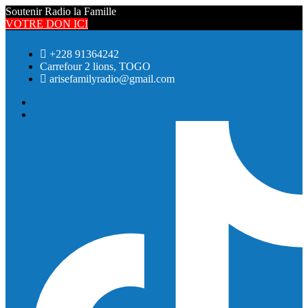
Soutenir Radio la Famille
VOTRE DON ICI
+228 91364242
Carrefour 2 lions, TOGO
arisefamilyradio@gmail.com