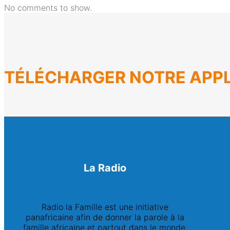
No comments to show.
TÉLÉCHARGER NOTRE APPL
La Radio
Radio la Famille est une initiative
panafricaine afin de donner la parole à la
famille africaine et partout dans le monde.