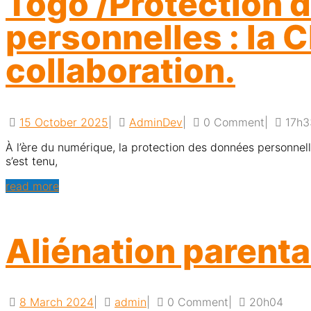
Togo /Protection 
personnelles : la 
collaboration.
15 October 2025
|
AdminDev
|
0 Comment
|
17h3
À l’ère du numérique, la protection des données personnelles n’est plus un simple enjeu technique, mais un véritable défi pour les droits humains. C’est dans ce contexte que
s’est tenu,
read more
Aliénation parenta
8 March 2024
|
admin
|
0 Comment
|
20h04