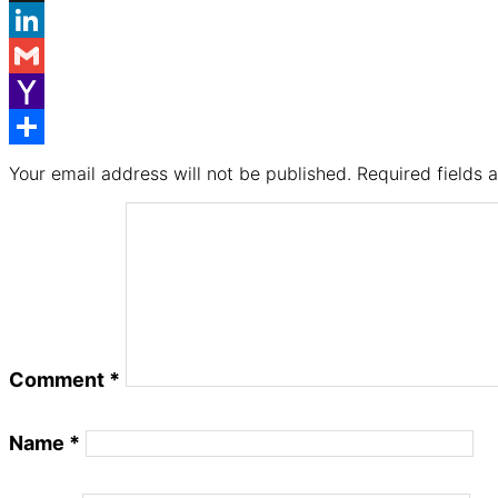
X
LinkedIn
Gmail
Yahoo
Mail
Share
Your email address will not be published.
Required fields
Comment
*
Name
*