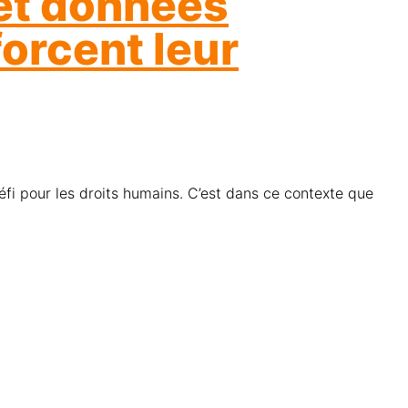
 et données
forcent leur