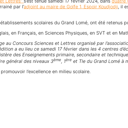
et Lettres”
s’est tenue samedi 17 février 2024, dans
quatre 
ainé par l’
adjoint au maire de Golfe 1, Espoir Koudjodji
, il 
établissements scolaires du Grand Lomé, ont été retenus po
glais, en Français, en Sciences Physiques, en SVT et en Ma
age au Concours Sciences et Lettres organisé par l’associat
dition a eu lieu ce samedi 17 février dans les 4 centres d’é
istère des Enseignements primaire, secondaire et techniqu
ème
ère
ire général des niveaux 3
, 1
et Tle du Grand Lomé à m
promouvoir l’excellence en milieu scolaire.