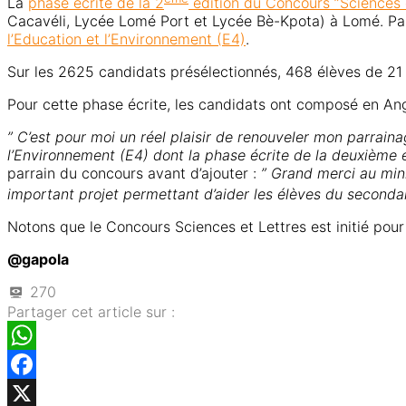
La
phase écrite de la 2
édition du Concours ”Sciences 
Cacavéli, Lycée Lomé Port et Lycée Bè-Kpota) à Lomé. Parr
l’Education et l’Environnement (E4)
.
Sur les 2625 candidats présélectionnés, 468 élèves de 21 
Pour cette phase écrite, les candidats ont composé en An
” C’est pour moi un réel plaisir de renouveler mon parrain
l’Environnement (E4) dont la phase écrite de la deuxième é
parrain du concours avant d’ajouter :
” Grand merci au min
important projet permettant d’aider les élèves du seconda
Notons que le Concours Sciences et Lettres est initié pour 
@gapola
270
Partager cet article sur :
WhatsApp
Facebook