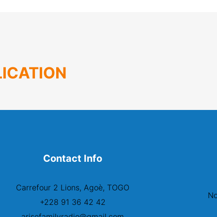
ICATION
Contact Info
Carrefour 2 Lions, Agoè, TOGO
No
+228 91 36 42 42
arisefamilyradio@gmail.com