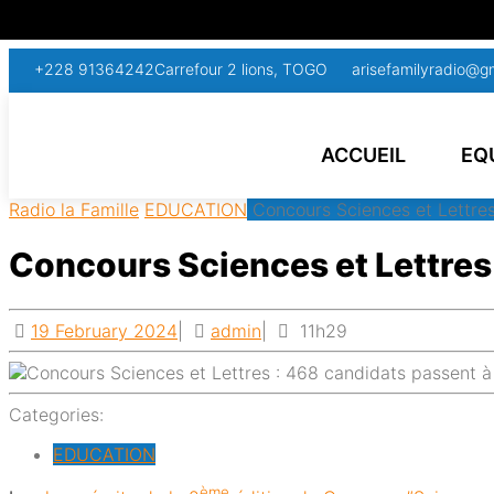
+228 91364242
Carrefour 2 lions, TOGO
arisefamilyradio@g
ACCUEIL
EQ
Radio la Famille
EDUCATION
Concours Sciences et Lettres 
Concours Sciences et Lettres 
19 February 2024
|
admin
|
11h29
Categories:
EDUCATION
ème