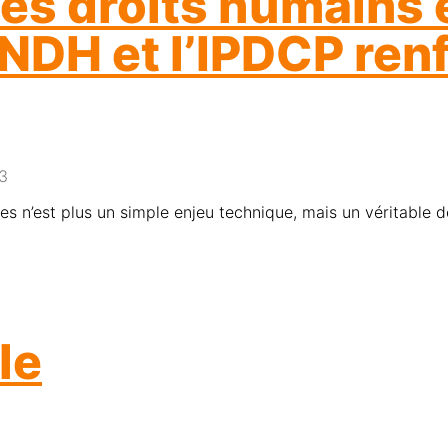
des droits humains
CNDH et l’IPDCP ren
3
le