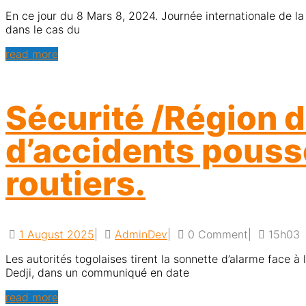
En ce jour du 8 Mars 8, 2024. Journée internationale de la Femme,Nous aimerions proposer que nous réfléchissions sur un phénomène sociétal qui gangrene notre communauté
dans le cas du
read more
Sécurité /Région 
d’accidents pousse
routiers.
1 August 2025
|
AdminDev
|
0 Comment
|
15h03
Les autorités togolaises tirent la sonnette d’alarme face à la recrudescence alarmante des accidents de circulation dans la région des Savanes. Le gouverneur Affoh Atcha-
Dedji, dans un communiqué en date
read more