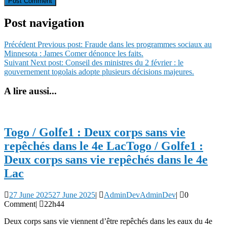
Post navigation
Précédent
Previous post:
Fraude dans les programmes sociaux au
Minnesota : James Comer dénonce les faits.
Suivant
Next post:
Conseil des ministres du 2 février : le
gouvernement togolais adopte plusieurs décisions majeures.
A lire aussi...
Togo / Golfe1 : Deux corps sans vie
repêchés dans le 4e Lac
Togo / Golfe1 :
Deux corps sans vie repêchés dans le 4e
Lac
27 June 2025
27 June 2025
|
AdminDev
AdminDev
|
0
Comment
|
22h44
Deux corps sans vie viennent d’être repêchés dans les eaux du 4e