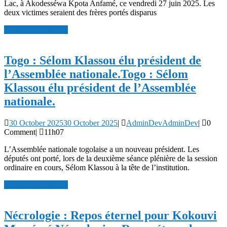
Lac, à Akodesséwa Kpota Anfamé, ce vendredi 27 juin 2025. Les
deux victimes seraient des frères portés disparus
read more
read more
Togo : Sélom Klassou élu président de
l’Assemblée nationale.
Togo : Sélom
Klassou élu président de l’Assemblée
nationale.
30 October 2025
30 October 2025
|
AdminDev
AdminDev
|
0
Comment
|
11h07
L’Assemblée nationale togolaise a un nouveau président. Les
députés ont porté, lors de la deuxième séance plénière de la session
ordinaire en cours, Sélom Klassou à la tête de l’institution.
read more
read more
Nécrologie : Repos éternel pour Kokouvi