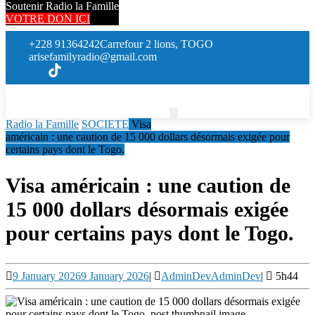
Soutenir Radio la Famille
VOTRE DON ICI
+228 91364242
Carrefour 2 lions, TOGO
arisefamilyradio@gmail.com
Radio la Famille
SOCIETE
Visa
américain : une caution de 15 000 dollars désormais exigée pour
certains pays dont le Togo.
Visa américain : une caution de
15 000 dollars désormais exigée
pour certains pays dont le Togo.
9 January 2026
9 January 2026
|
AdminDev
AdminDev
|
5h44