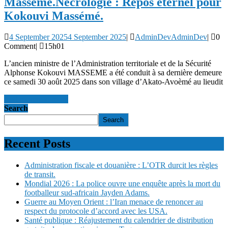
Massémé.
Nécrologie : Repos éternel pour
Kokouvi Massémé.
4 September 2025
4 September 2025
|
AdminDev
AdminDev
|
0
Comment
|
15h01
L’ancien ministre de l’Administration territoriale et de la Sécurité
Alphonse Kokouvi MASSEME a été conduit à sa dernière demeure
ce samedi 30 août 2025 dans son village d’Akato-Avoèmé au lieudit
read more
read more
Search
Search
Recent Posts
Administration fiscale et douanière : L’OTR durcit les règles
de transit.
Mondial 2026 : La police ouvre une enquête après la mort du
footballeur sud-africain Jayden Adams.
Guerre au Moyen Orient : l’Iran menace de renoncer au
respect du protocole d’accord avec les USA.
Santé publique : Réajustement du calendrier de distribution