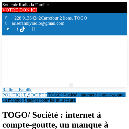
Soutenir Radio la Famille
VOTRE DON ICI
+228 91364242
Carrefour 2 lions, TOGO
arisefamilyradio@gmail.com
Radio la Famille
POLITIQUE
,
SOCIETE
TOGO/ Société : internet à compte-goutte,
un manque à gagner pour les utilisateurs.
TOGO/ Société : internet à
compte-goutte, un manque à