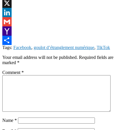
Facebook
X
LinkedIn
Gmail
Yahoo
Tags:
Facebook
,
goulot d’étranglement numérique
,
TikTok
Mail
Share
Your email address will not be published.
Required fields are
marked
*
Comment
*
Name
*