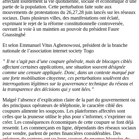
affectant lourdement la vie quotidienne, sociale et économique d’une
partie de la population. Cette perturbation faite suite aux
mouvements de protestations du 26,27,28 juin lancés sur les réseaux
sociaux. Dans plusieurs villes, des manifestations ont éclaté,
exprimant le rejet de la réforme constitutionnelle controversée,
ouvrant la voie à un maintien au pouvoir du président Faure
Gnassingbé
Et selon Emmanuel Vitus Agbenowossi, président de la branche
nationale de l’association internet society Togo
” Il ne s’agit pas d’une coupure générale, mais de blocages ciblés
affectant certaines applications, une situation souvent désignée
comme une censure appliquée. Donc, dans un contexte marqué par
une forte mobilisation citoyenne, ces perturbations soulèvent des
interrogations légitimes sur la gouvernance technique du réseau et
la transparence des décisions qui y sont liées.”
Malgré l’absence d’explication claire de la part du gouvernement ou
des principaux opérateurs de téléphonie, le caractère ciblé des
coupures alimente les soupçons. Les plateformes affectées sont
celles que la jeunesse utilise le plus pour s’informer, s’exprimer ou
créer. Les conséquences économiques de cette coupure se font déjà
ressentir. Les commerçants en ligne, dépendants des réseaux sociaux
pour vendre, parlent de pertes financières considérables. Des
créateurs de contenu ont vu leurs sources de revenus bloquées du