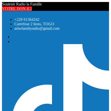
Soutenir Radio la Famille
VOTRE DON ICI
+228 91364242
Carrefour 2 lions, TOGO
arisefamilyradio@gmail.com