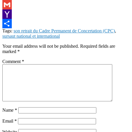
LinkedIn
Gmail
Yahoo
Tags:
son retrait du Cadre Permanent de Concertation (CPC)
,
Mail
Share
sursaut national et international
Your email address will not be published.
Required fields are
marked
*
Comment
*
Name
*
Email
*
Website