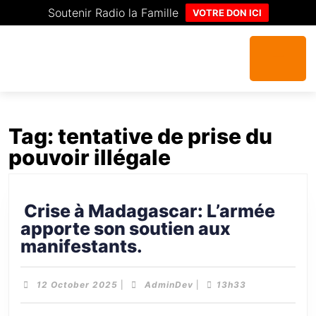
Soutenir Radio la Famille
VOTRE DON ICI
Tag:
tentative de prise du
pouvoir illégale
Crise à Madagascar: L’armée
apporte son soutien aux
manifestants.
12 October 2025
|
AdminDev
|
13h33