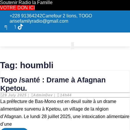
Soutenir Radio la Famille
VOTRE DON ICI
+228 91364242
Carrefour 2 lions, TOGO
arisefamilyradio@gmail.com
Tag:
houmbli
Togo /santé : Drame à Afagnan
Togo /santé :
Kpetou.
Drame
29
AdminDev
29 July 2025
|
AdminDev
|
14h44
July
La préfecture de Bas-Mono est en deuil suite à un drame
à
2025
alimentaire survenu à Kpetou, un village de la région
Afagnan
d’Afagnan. Le lundi 28 juillet 2025, une intoxication alimentaire
Kpetou.
d’une