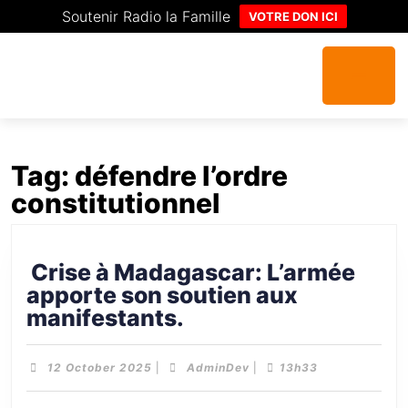
Soutenir Radio la Famille
VOTRE DON ICI
Tag:
défendre l’ordre
constitutionnel
Crise à Madagascar: L’armée
apporte son soutien aux
manifestants.
12 October 2025
|
AdminDev
|
13h33