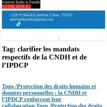
Soutenir Radio la Famille
VOTRE DON ICI
+228 91364242
Carrefour 2 lions, TOGO
arisefamilyradio@gmail.com
Tag:
clarifier les mandats
respectifs de la CNDH et de
l’IPDCP
Togo /Protection des droits humains et
données personnelles : la CNDH et
l’IPDCP renforcent leur
collaboration.
Togo /Protection des droits