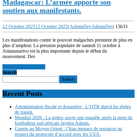
Madagascar: L’armée apporte son
soutien aux manifestants.
12 October 2025
12 October 2025
|
AdminDev
AdminDev
|
13h33
Les manifestations contre le pouvoir malgaches prennent de plus en
plus d’ampleur. La pression populaire de samedi 11 octobre à
Antananarivo est la plus importante depuis le début du
mouvement. Des
en savoir +
en savoir +
Search
Search
Recent Posts
Administration fiscale et douanière : L’OTR durcit les règles
de transit.
Mondial 2026 : La police ouvre une enquête après la mort du
footballeur sud-africain Jayden Adams.
Guerre au Moyen Orient : l’Iran menace de renoncer au
respect du protocole d’accord avec les USA.