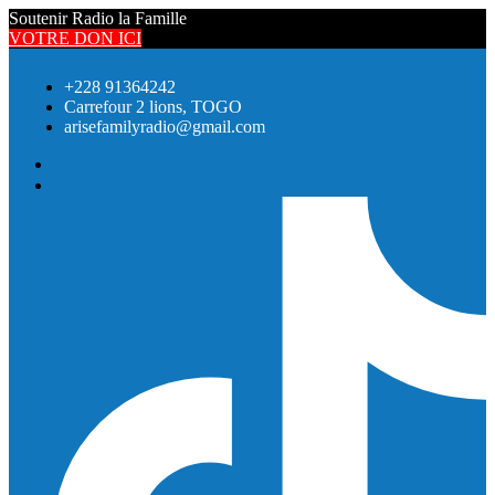
Soutenir Radio la Famille
VOTRE DON ICI
+228 91364242
Carrefour 2 lions, TOGO
arisefamilyradio@gmail.com