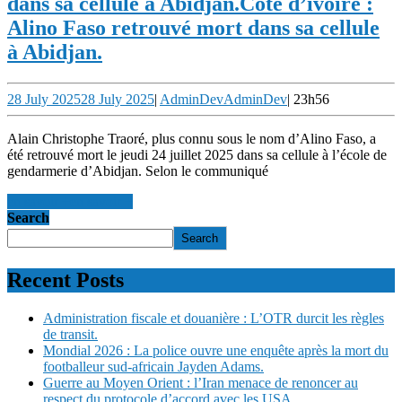
dans sa cellule à Abidjan.
Cote d’ivoire :
Alino Faso retrouvé mort dans sa cellule
à Abidjan.
28 July 2025
28 July 2025
|
AdminDev
AdminDev
|
23h56
Alain Christophe Traoré, plus connu sous le nom d’Alino Faso, a
été retrouvé mort le jeudi 24 juillet 2025 dans sa cellule à l’école de
gendarmerie d’Abidjan. Selon le communiqué
en savoir +
en savoir +
Search
Search
Recent Posts
Administration fiscale et douanière : L’OTR durcit les règles
de transit.
Mondial 2026 : La police ouvre une enquête après la mort du
footballeur sud-africain Jayden Adams.
Guerre au Moyen Orient : l’Iran menace de renoncer au
respect du protocole d’accord avec les USA.