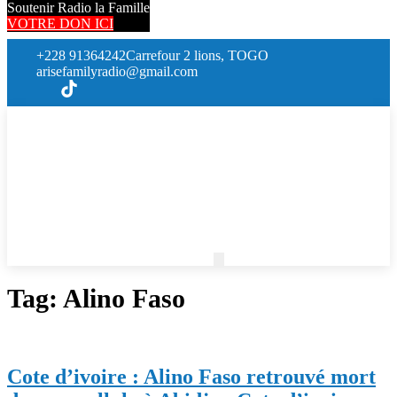
Soutenir Radio la Famille
VOTRE DON ICI
+228 91364242
Carrefour 2 lions, TOGO
arisefamilyradio@gmail.com
Tag:
Alino Faso
Cote d’ivoire : Alino Faso retrouvé mort