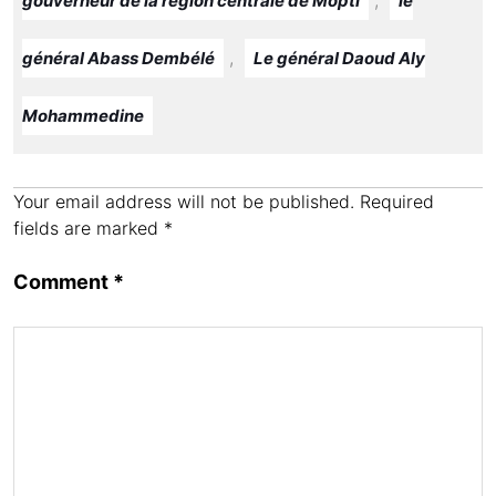
,
gouverneur de la région centrale de Mopti
le
I
o
r
n
M
e
,
général Abass Dembélé
Le général Daoud Aly
a
Mohammedine
i
l
Your email address will not be published.
Required
fields are marked
*
Comment
*