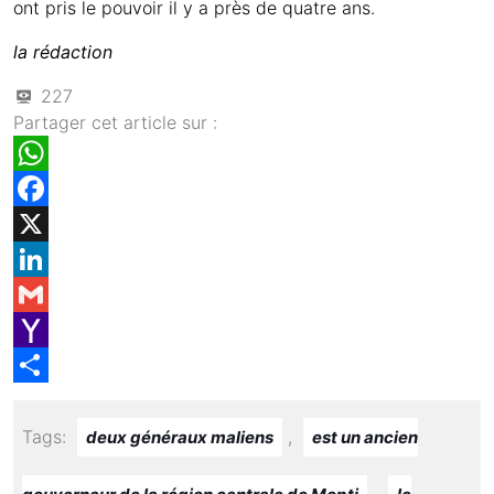
ont pris le pouvoir il y a près de quatre ans.
la rédaction
227
Partager cet article sur :
W
h
F
a
a
X
t
c
L
s
e
i
G
A
b
n
m
Y
p
o
k
a
a
S
p
o
e
i
h
h
Tags:
,
deux généraux maliens
est un ancien
k
d
l
o
a