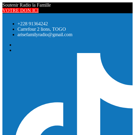
Soutenir Radio la Famille
VOTRE DON ICI
+228 91364242
Carrefour 2 lions, TOGO
arisefamilyradio@gmail.com