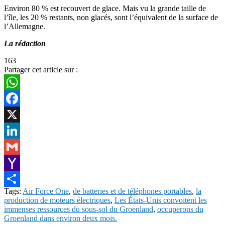
Environ 80 % est recouvert de glace. Mais vu la grande taille de
l’île, les 20 % restants, non glacés, sont l’équivalent de la surface de
l’Allemagne.
La rédaction
163
Partager cet article sur :
WhatsApp
Facebook
X
LinkedIn
Gmail
Yahoo
Tags:
Air Force One
,
de batteries et de téléphones portables
,
la
Mail
Share
production de moteurs électriques
,
Les États-Unis convoitent les
immenses ressources du sous-sol du Groenland
,
occuperons du
Groenland dans environ deux mois.