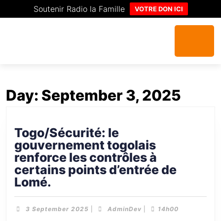
Soutenir Radio la Famille
VOTRE DON ICI
Day:
September 3, 2025
Togo/Sécurité: le
gouvernement togolais
renforce les contrôles à
certains points d’entrée de
Lomé.
3 September 2025
|
AdminDev
|
14h00