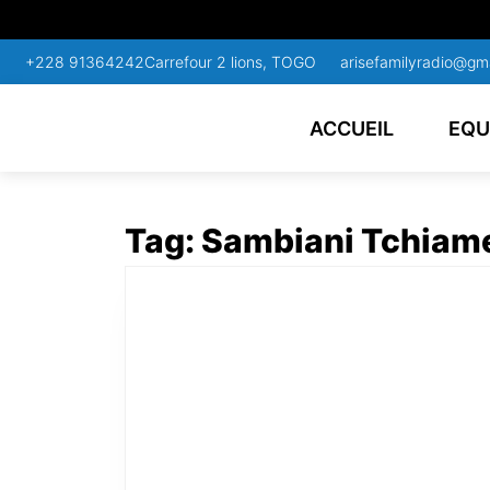
+228 91364242
Carrefour 2 lions, TOGO
arisefamilyradio@gm
ACCUEIL
EQU
Tag:
Sambiani Tchiam