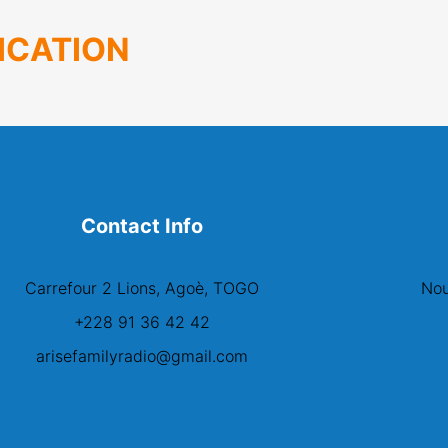
ICATION
Contact Info
Carrefour 2 Lions, Agoè, TOGO
Nou
+228 91 36 42 42
arisefamilyradio@gmail.com