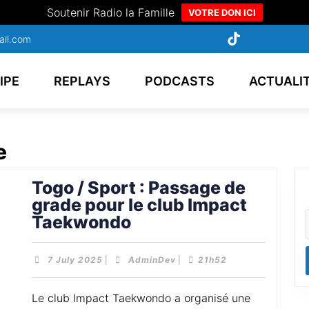
Soutenir Radio la Famille
VOTRE DON ICI
ail.com
IPE
REPLAYS
PODCASTS
ACTUALI
e
Togo / Sport : Passage de
grade pour le club Impact
Taekwondo
7 July 2025
|
AdminDev
|
21h52
Le club Impact Taekwondo a organisé une