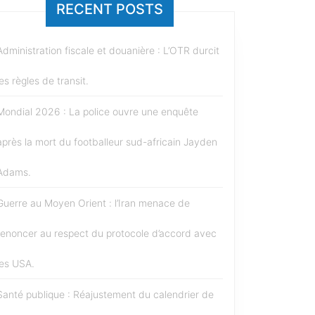
RECENT POSTS
Administration fiscale et douanière : L’OTR durcit
les règles de transit.
Mondial 2026 : La police ouvre une enquête
après la mort du footballeur sud-africain Jayden
Adams.
Guerre au Moyen Orient : l’Iran menace de
renoncer au respect du protocole d’accord avec
les USA.
Santé publique : Réajustement du calendrier de