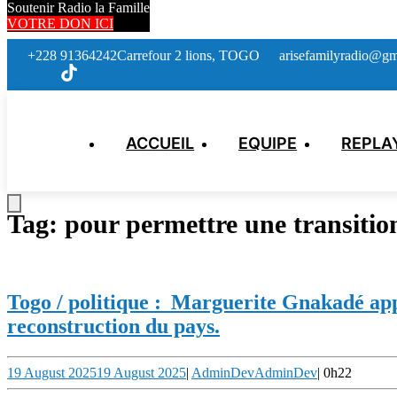
Soutenir Radio la Famille
VOTRE DON ICI
+228 91364242
Carrefour 2 lions, TOGO
arisefamilyradio@gm
ACCUEIL
EQUIPE
REPLA
Tag:
pour permettre une transition
Togo / politique : Marguerite Gnakadé appe
reconstruction du pays.
19 August 2025
19 August 2025
|
AdminDev
AdminDev
|
0h22