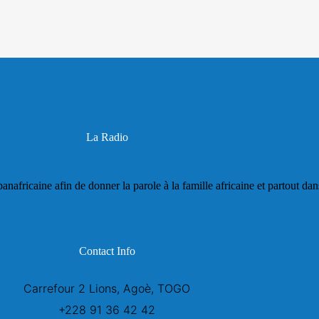
La Radio
panafricaine afin de donner la parole à la famille africaine et partout da
Contact Info
Carrefour 2 Lions, Agoè, TOGO
+228 91 36 42 42