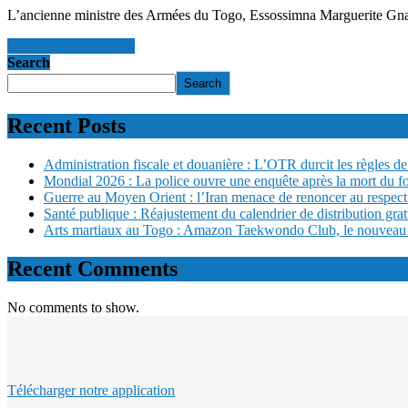
L’ancienne ministre des Armées du Togo, Essossimna Marguerite Gnak
en savoir +
en savoir +
Search
Search
Recent Posts
Administration fiscale et douanière : L’OTR durcit les règles de 
Mondial 2026 : La police ouvre une enquête après la mort du f
Guerre au Moyen Orient : l’Iran menace de renoncer au respect
Santé publique : Réajustement du calendrier de distribution gra
Arts martiaux au Togo : Amazon Taekwondo Club, le nouveau san
Recent Comments
No comments to show.
Télécharger notre application