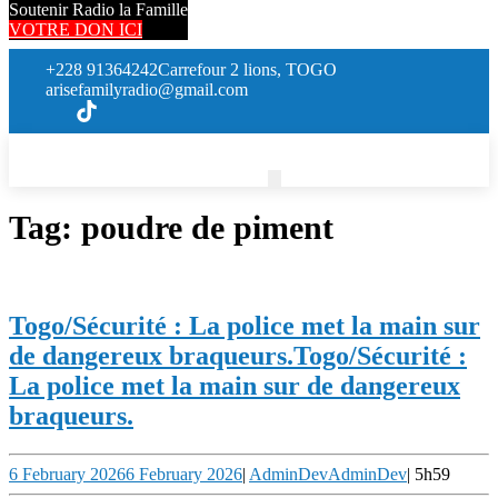
Soutenir Radio la Famille
VOTRE DON ICI
+228 91364242
Carrefour 2 lions, TOGO
arisefamilyradio@gmail.com
Tag:
poudre de piment
Togo/Sécurité : La police met la main sur
de dangereux braqueurs.
Togo/Sécurité :
La police met la main sur de dangereux
braqueurs.
6 February 2026
6 February 2026
|
AdminDev
AdminDev
|
5h59