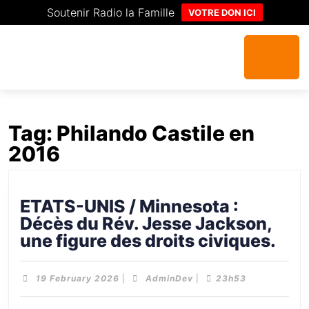
Soutenir Radio la Famille
VOTRE DON ICI
Tag:
Philando Castile en
2016
ETATS-UNIS / Minnesota :
Décès du Rév. Jesse Jackson,
une figure des droits civiques.
19 February 2026
|
AdminDev
|
23h53