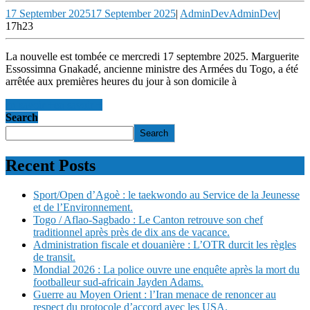
17 September 2025
17 September 2025
|
AdminDev
AdminDev
|
17h23
La nouvelle est tombée ce mercredi 17 septembre 2025. Marguerite
Essossimna Gnakadé, ancienne ministre des Armées du Togo, a été
arrêtée aux premières heures du jour à son domicile à
en savoir +
en savoir +
Search
Search
Recent Posts
Sport/Open d’Agoè : le taekwondo au Service de la Jeunesse
et de l’Environnement.
Togo / Aflao-Sagbado : Le Canton retrouve son chef
traditionnel après près de dix ans de vacance.
Administration fiscale et douanière : L’OTR durcit les règles
de transit.
Mondial 2026 : La police ouvre une enquête après la mort du
footballeur sud-africain Jayden Adams.
Guerre au Moyen Orient : l’Iran menace de renoncer au
respect du protocole d’accord avec les USA.