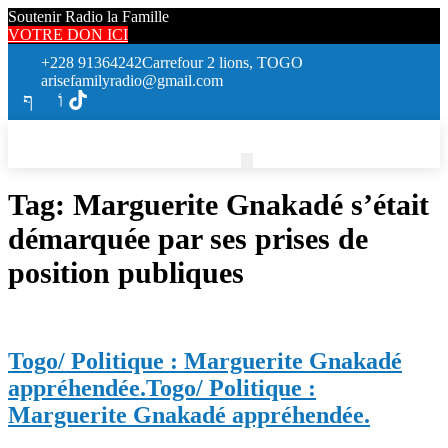
Soutenir Radio la Famille
VOTRE DON ICI
+228 91364242
Carrefour 2 lions, TOGO
arisefamilyradio@gmail.com
Tag:
Marguerite Gnakadé s’était
démarquée par ses prises de
position publiques
Togo/ Politique : Marguerite Gnakadé
appréhendée.
Togo/ Politique :
Marguerite Gnakadé appréhendée.