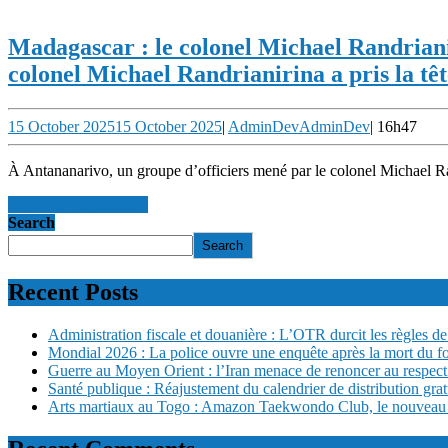
Madagascar : le colonel Michael Randrianiri
colonel Michael Randrianirina a pris la têt
15 October 2025
15 October 2025
|
AdminDev
AdminDev
|
16h47
À Antananarivo, un groupe d’officiers mené par le colonel Michael Ran
en savoir +
en savoir +
Search
Search
Recent Posts
Administration fiscale et douanière : L’OTR durcit les règles de 
Mondial 2026 : La police ouvre une enquête après la mort du f
Guerre au Moyen Orient : l’Iran menace de renoncer au respect
Santé publique : Réajustement du calendrier de distribution gra
Arts martiaux au Togo : Amazon Taekwondo Club, le nouveau san