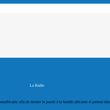
La Radio
panafricaine afin de donner la parole à la famille africaine et partout da