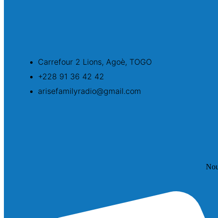
Carrefour 2 Lions, Agoè, TOGO
+228 91 36 42 42
arisefamilyradio@gmail.com
Nou