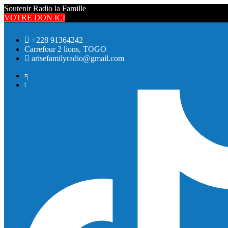
Soutenir Radio la Famille
VOTRE DON ICI
+228 91364242
Carrefour 2 lions, TOGO
arisefamilyradio@gmail.com