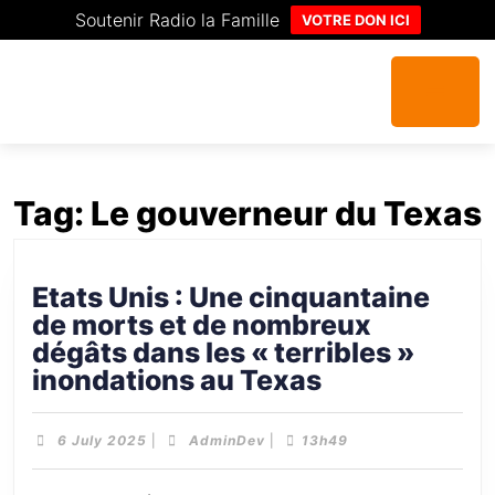
Soutenir Radio la Famille
VOTRE DON ICI
Tag:
Le gouverneur du Texas
Etats Unis : Une cinquantaine
de morts et de nombreux
dégâts dans les « terribles »
inondations au Texas
6 July 2025
|
AdminDev
|
13h49