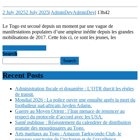
2 July 2025
2 July 2025
|
AdminDev
AdminDev
|
13h42
Le Togo est secoué depuis un moment par une vague de
manifestations populaires d’une ampleur inédite depuis les grandes
mobilisations de 2017. Cette fois ci, ce sont les jeunes, les
en savoir +
en savoir +
Search
Search
Recent Posts
Administration fiscale et douanière : L’OTR durcit les règles
de transit.
Mondial 2026 : La police ouvre une enquête après la mort du
footballeur sud-africain Jayden Adams.
Guerre au Moyen Orient : l’Iran menace de renoncer au
respect du protocole d’accord avec les USA.
Santé publique : Réajustement du calendrier de distribution
gratuite des moustiquaires au Togo.
Arts martiaux au Togo : Amazon Taekwondo Club, le
nouveau sanctuaire de l’inclusion et de l’excellence.