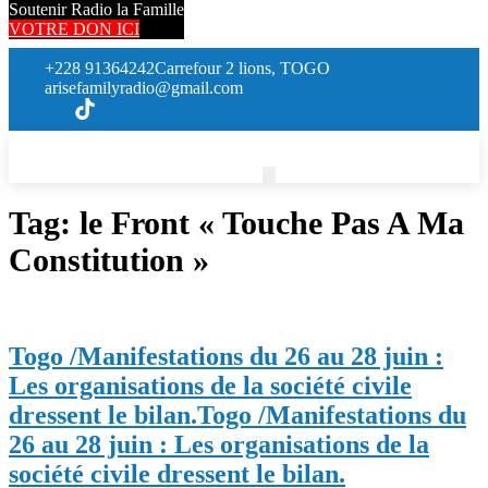
Soutenir Radio la Famille
VOTRE DON ICI
+228 91364242
Carrefour 2 lions, TOGO
arisefamilyradio@gmail.com
Tag:
le Front « Touche Pas A Ma
Constitution »
Togo /Manifestations du 26 au 28 juin :
Les organisations de la société civile
dressent le bilan.
Togo /Manifestations du
26 au 28 juin : Les organisations de la
société civile dressent le bilan.