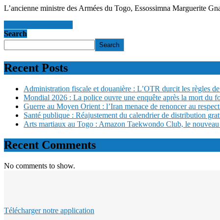
L’ancienne ministre des Armées du Togo, Essossimna Marguerite Gnak
en savoir +
en savoir +
Search
Search
Recent Posts
Administration fiscale et douanière : L’OTR durcit les règles de 
Mondial 2026 : La police ouvre une enquête après la mort du f
Guerre au Moyen Orient : l’Iran menace de renoncer au respect
Santé publique : Réajustement du calendrier de distribution gra
Arts martiaux au Togo : Amazon Taekwondo Club, le nouveau san
Recent Comments
No comments to show.
Télécharger notre application