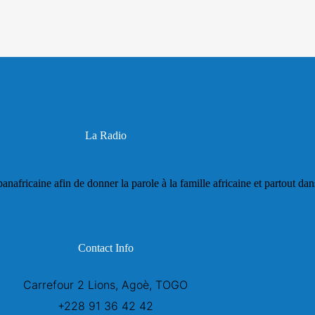
La Radio
panafricaine afin de donner la parole à la famille africaine et partout da
Contact Info
Carrefour 2 Lions, Agoè, TOGO
+228 91 36 42 42