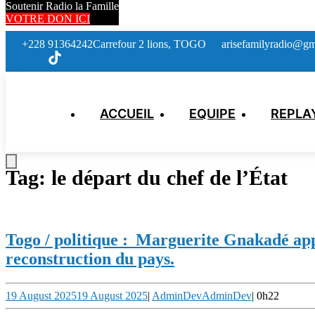
Soutenir Radio la Famille
VOTRE DON ICI
+228 91364242
Carrefour 2 lions, TOGO
arisefamilyradio@gm
ACCUEIL
EQUIPE
REPLA
Tag:
le départ du chef de l’État
Togo / politique : Marguerite Gnakadé appe
reconstruction du pays.
19 August 2025
19 August 2025
|
AdminDev
AdminDev
|
0h22