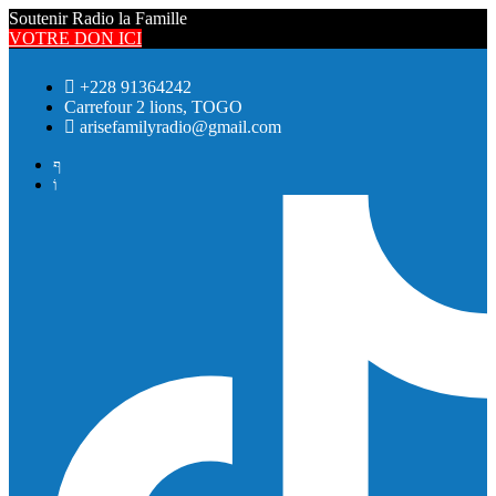
Soutenir Radio la Famille
VOTRE DON ICI
+228 91364242
Carrefour 2 lions, TOGO
arisefamilyradio@gmail.com