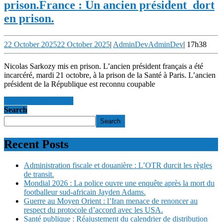
prison.
France : Un ancien président dort
en prison.
22 October 2025
22 October 2025
|
AdminDev
AdminDev
|
17h38
Nicolas Sarkozy mis en prison. L’ancien président français a été
incarcéré, mardi 21 octobre, à la prison de la Santé à Paris. L’ancien
président de la République est reconnu coupable
en savoir +
en savoir +
Search
Search
Recent Posts
Administration fiscale et douanière : L’OTR durcit les règles
de transit.
Mondial 2026 : La police ouvre une enquête après la mort du
footballeur sud-africain Jayden Adams.
Guerre au Moyen Orient : l’Iran menace de renoncer au
respect du protocole d’accord avec les USA.
Santé publique : Réajustement du calendrier de distribution