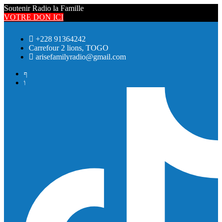
Soutenir Radio la Famille
VOTRE DON ICI
+228 91364242
Carrefour 2 lions, TOGO
arisefamilyradio@gmail.com