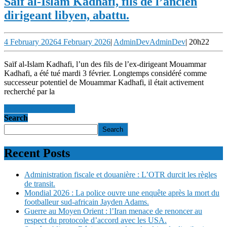
Saïf al-Islam Kadhafi, fils de l’ancien
dirigeant libyen, abattu.
4 February 2026
4 February 2026
|
AdminDev
AdminDev
|
20h22
Saïf al-Islam Kadhafi, l’un des fils de l’ex-dirigeant Mouammar
Kadhafi, a été tué mardi 3 février. Longtemps considéré comme
successeur potentiel de Mouammar Kadhafi, il était activement
recherché par la
en savoir +
en savoir +
Search
Search
Recent Posts
Administration fiscale et douanière : L’OTR durcit les règles
de transit.
Mondial 2026 : La police ouvre une enquête après la mort du
footballeur sud-africain Jayden Adams.
Guerre au Moyen Orient : l’Iran menace de renoncer au
respect du protocole d’accord avec les USA.