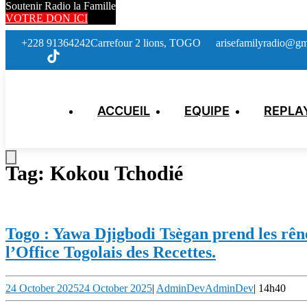
Soutenir Radio la Famille
VOTRE DON ICI
+228 91364242
Carrefour 2 lions, TOGO
arisefamilyradio@gm
ACCUEIL
EQUIPE
REPLA
Tag:
Kokou Tchodié
Togo : Yawa Djigbodi Tsègan prend les rêne
l’Office Togolais des Recettes.
24 October 2025
24 October 2025
|
AdminDev
AdminDev
|
14h40