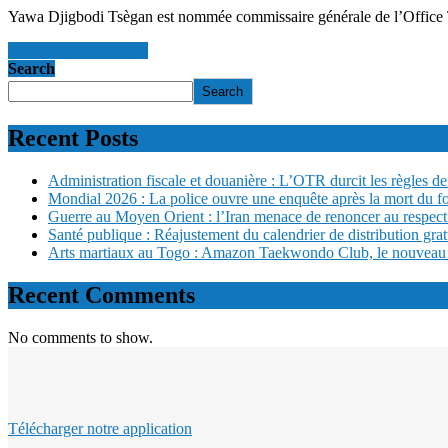
Yawa Djigbodi Tsègan est nommée commissaire générale de l’Office 
en savoir +
en savoir +
Search
Search
Recent Posts
Administration fiscale et douanière : L’OTR durcit les règles de 
Mondial 2026 : La police ouvre une enquête après la mort du f
Guerre au Moyen Orient : l’Iran menace de renoncer au respect
Santé publique : Réajustement du calendrier de distribution gra
Arts martiaux au Togo : Amazon Taekwondo Club, le nouveau san
Recent Comments
No comments to show.
Télécharger notre application