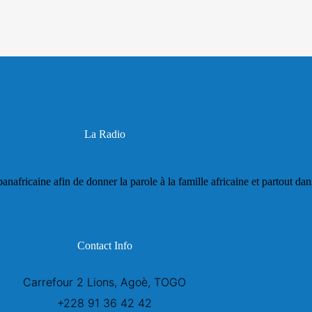
La Radio
panafricaine afin de donner la parole à la famille africaine et partout da
Contact Info
Carrefour 2 Lions, Agoè, TOGO
+228 91 36 42 42