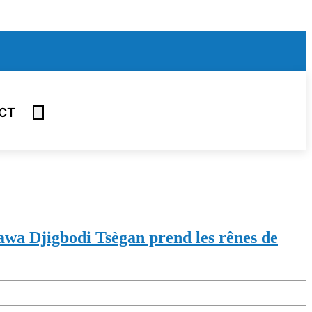
CT
awa Djigbodi Tsègan prend les rênes de