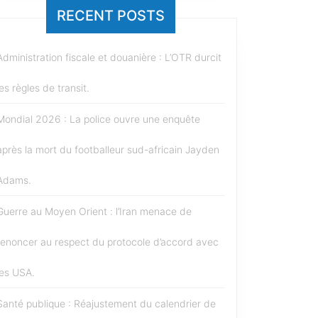
RECENT POSTS
Administration fiscale et douanière : L’OTR durcit
les règles de transit.
Mondial 2026 : La police ouvre une enquête
après la mort du footballeur sud-africain Jayden
Adams.
Guerre au Moyen Orient : l’Iran menace de
renoncer au respect du protocole d’accord avec
les USA.
Santé publique : Réajustement du calendrier de