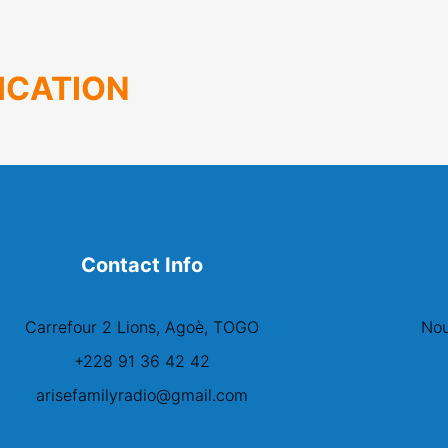
ICATION
Contact Info
Carrefour 2 Lions, Agoè, TOGO
Nou
+228 91 36 42 42
arisefamilyradio@gmail.com