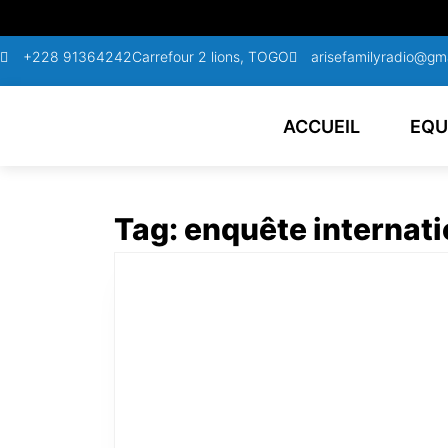
+228 91364242
Carrefour 2 lions, TOGO
arisefamilyradio@gm
ACCUEIL
EQU
Tag:
enquête internat