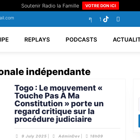
Soutenir Radio la Famille
VOTRE DON ICI
ail.com
IPE
REPLAYS
PODCASTS
ACTUALI
ionale indépendante
Togo : Le mouvement «
Touche Pas À Ma
Constitution » porte un
regard critique sur la
procédure judiciaire
9 July 2025
|
AdminDev
|
18h09