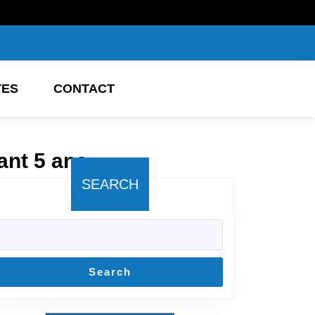
TES
CONTACT
dant 5 ans
SEARCH
Search