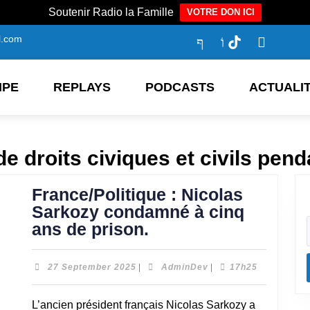
Soutenir Radio la Famille
VOTRE DON ICI
l.com
IPE
REPLAYS
PODCASTS
ACTUALI
de droits civiques et civils pen
France/Politique : Nicolas
Sarkozy condamné à cinq
ans de prison.
27 September 2025
|
AdminDev
|
17h25
L’ancien président français Nicolas Sarkozy a