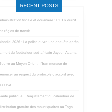
RECENT POSTS
Administration fiscale et douanière : L’OTR durcit
les règles de transit.
Mondial 2026 : La police ouvre une enquête après
la mort du footballeur sud-africain Jayden Adams.
Guerre au Moyen Orient : l’Iran menace de
renoncer au respect du protocole d’accord avec
les USA.
Santé publique : Réajustement du calendrier de
distribution gratuite des moustiquaires au Togo.