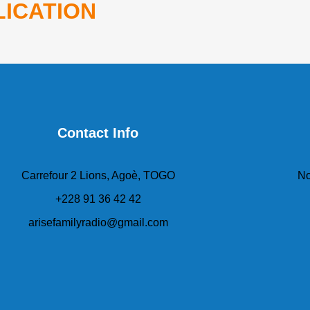
ICATION
Contact Info
Carrefour 2 Lions, Agoè, TOGO
No
+228 91 36 42 42
arisefamilyradio@gmail.com