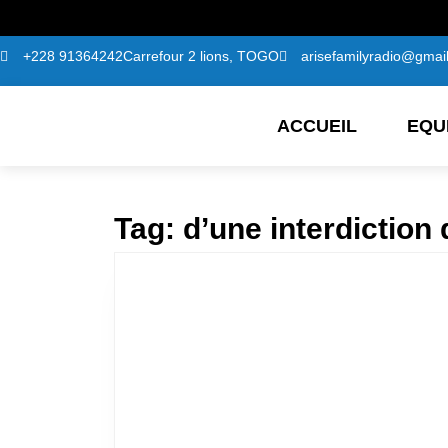
+228 91364242
Carrefour 2 lions, TOGO
arisefamilyradio@gmai
ACCUEIL
EQU
Tag:
d’une interdiction 