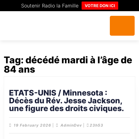
Soutenir Radio la Famille
VOTRE DON ICI
Tag:
décédé mardi à l’âge de
84 ans
ETATS-UNIS / Minnesota :
Décès du Rév. Jesse Jackson,
une figure des droits civiques.
19 February 2026
|
AdminDev
|
23h53