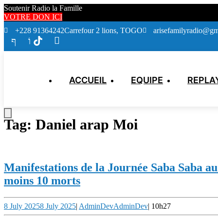
Soutenir Radio la Famille
VOTRE DON ICI
+228 91364242
Carrefour 2 lions, TOGO
arisefamilyradio@gm
ACCUEIL
EQUIPE
REPLA
Tag:
Daniel arap Moi
Manifestations de la Journée Saba Saba a
moins 10 morts
8 July 2025
8 July 2025
|
AdminDev
AdminDev
|
10h27