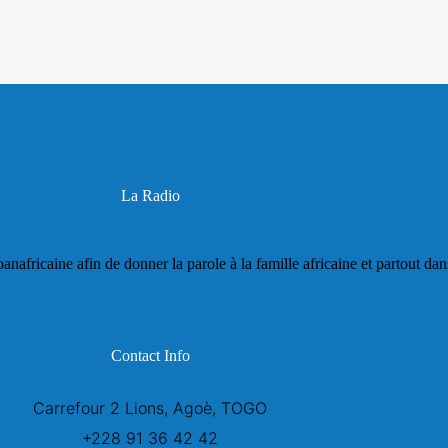
La Radio
panafricaine afin de donner la parole à la famille africaine et partout da
Contact Info
Carrefour 2 Lions, Agoè, TOGO
+228 91 36 42 42