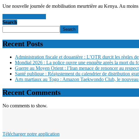
Une nouvelle journée de mobilisation meurtrière au Kenya. Au moins di
en savoir +
en savoir +
Search
Search
Recent Posts
Administration fiscale et douanière : L’OTR durcit les règles de 
Mondial 2026 : La police ouvre une enquête après la mort du f
Guerre au Moyen Orient : l’Iran menace de renoncer au respect
Santé publique : Réajustement du calendrier de distribution gra
Arts martiaux au Togo : Amazon Taekwondo Club, le nouveau san
Recent Comments
No comments to show.
Télécharger notre application