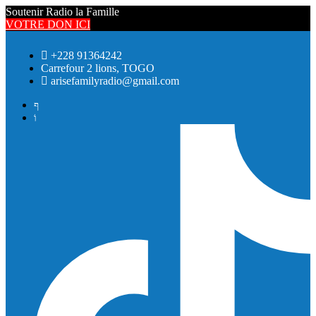
Soutenir Radio la Famille
VOTRE DON ICI
+228 91364242
Carrefour 2 lions, TOGO
arisefamilyradio@gmail.com